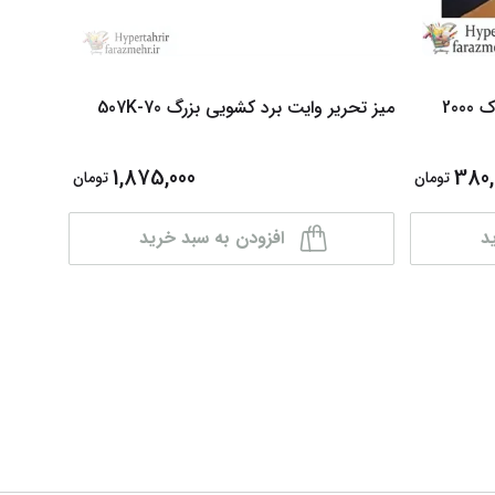
20
میز تحریر وایت برد کشویی بزرگ 507K-70
فندک فا
1,875,000
380,
تومان
تومان
د
افزودن به سبد خرید