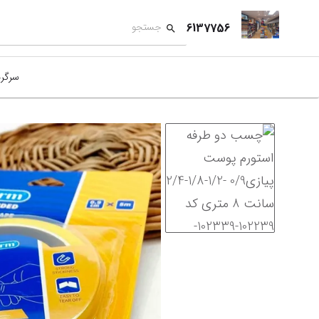
6137756
سرگر
کمک
بازی
بازی
نمای