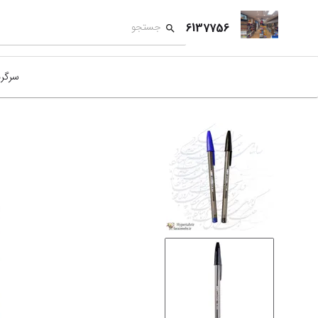
6137756
سرگر
کمک
بازی
بازی
نمای