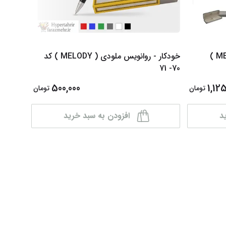
خودکار - روانویس ملودی ( MELODY )
خودکار - روانویس ملودی ( MELODY ) کد
70- 71
رنگبندی
500,000
1,125
تومان
تومان
د
افزودن به سبد خرید