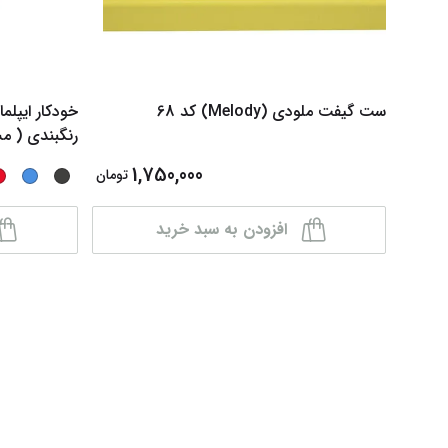
ست گیفت ملودی (Melody) کد 68
رنگبندی ( م
1,750,000
تومان
افزودن به سبد خرید