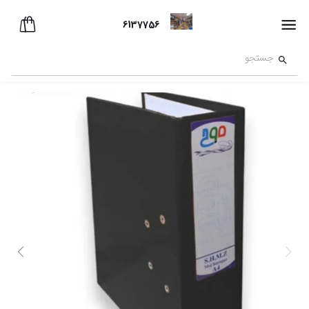
6137756