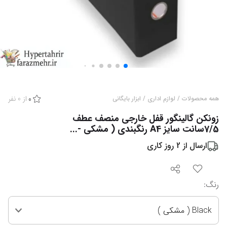
از
0
نفر
همه محصولات
/
لوازم اداری
/
ابزار بایگانی
0
زونکن گالینگور قفل خارجی منصف عطف
7/5سانت سایز A4 رنگبندی ( مشکی -...
ارسال از
2
روز کاری
رنگ
:
Black ( مشکی )