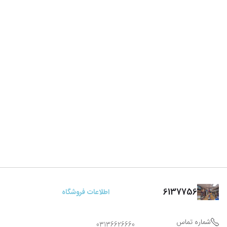
6137756
اطلاعات فروشگاه
شماره تماس
03136626660