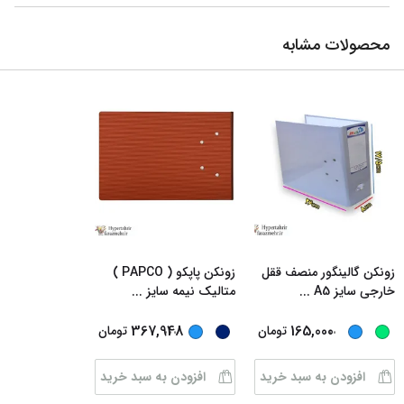
محصولات مشابه
زونکن گالینگور منصف ققل
زونکن پاپکو ( PAPCO )
خارجی سایز A5
...
متالیک نیمه سایز
...
...
...
367,948
165,000
تومان
تومان
افزودن به سبد خرید
افزودن به سبد خرید