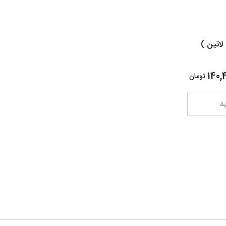
لاتین )
140,
تومان
د