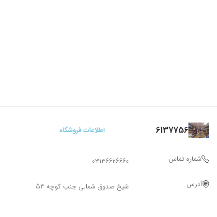
6137756
اطلاعات فروشگاه
شماره تماس
03136626660
آدرس
شیخ صدوق شمالی جنب کوچه 53