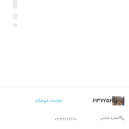
6137756
اطلاعات فروشگاه
شماره تماس
03136626660