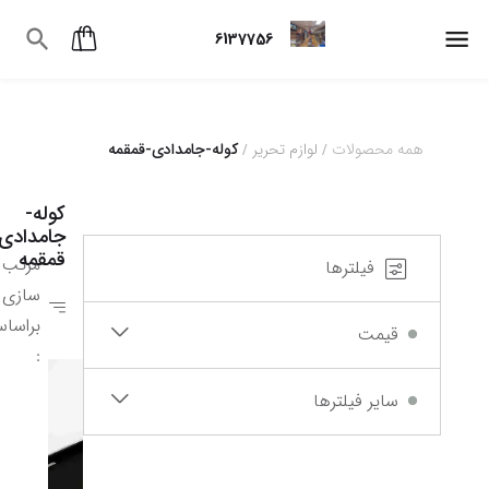
6137756
همه محصولات
لوازم تحریر
کوله-جامدادی-قمقمه
/
/
5
6
7
8
کوله-
جامدادی
قمقمه
مرتب
فیلترها
سازی
براسا
قیمت
:
سایر فیلترها