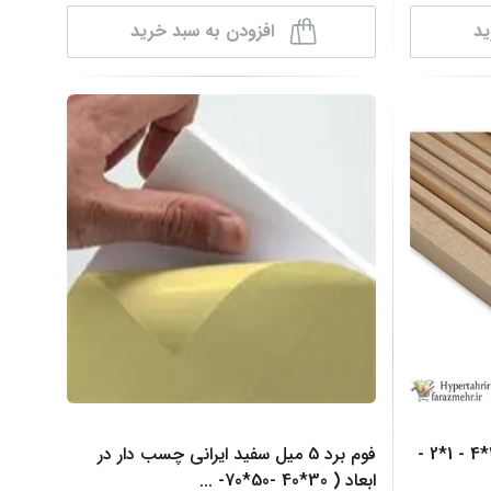
ید
افزودن به سبد خرید
تیرک بالسا ( Balsa ) در ابعاد ( 2*4 - 1*2 -
فوم برد 5 میل سفید ایرانی چسب دار در
ابعاد ( 30*40 -50*70-
...