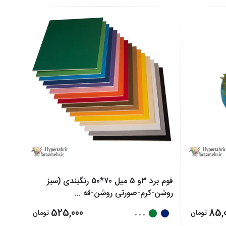
فوم برد 3و 5 میل 70*50 رنگبندی (سبز
روشن-کرم-صورتی روشن-قه
...
...
525,000
85,
تومان
تومان