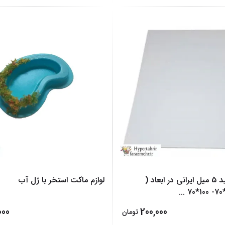
فوم برد سفید 5 میل ایرانی در ابعاد (
لوازم ماکت استخر با ژل آب
...
000
200,000
تومان