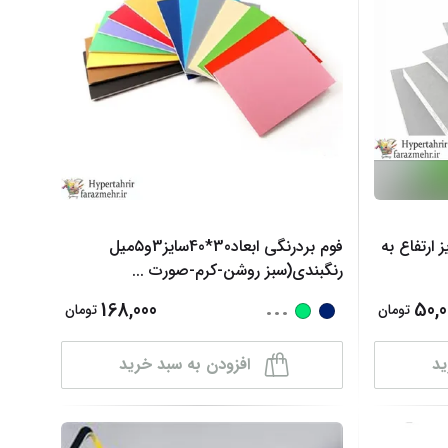
لات
ش همه محصولات
رانی ابعاد 30 *40 سایز ارتفاع به
فوم بردرنگی ابعاد30*40سایز3و۵میل
رنگبندی(سبز روشن-کرم-صورت
...
...
168,000
50,0
تومان
تومان
ید
افزودن به سبد خرید