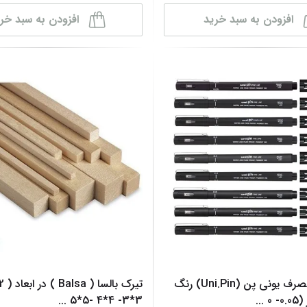
افزودن به سبد خرید
افزودن به سبد خر
راپید یکبار مصرف یونی پن (Uni.Pin) رنگ
 0
...
3*3- 4*4 -5*5
...