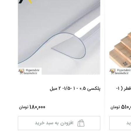
چوب بالسا (Balsa) به ضخامت قطر ( 1-
پلکسی 0.5 - 1 -1/5- 2 میل
180,000
510,
تومان
تومان
ید
افزودن به سبد خرید