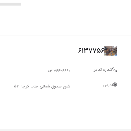
6137756
شماره تماس
03136626660
آدرس
شیخ صدوق شمالی جنب کوچه 53