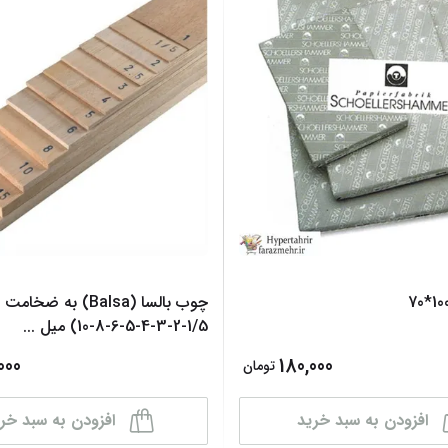
1/5-2-3-4-5-6-8-10) میل
...
000
180,000
تومان
افزودن به سبد خرید
افزودن به سبد خر