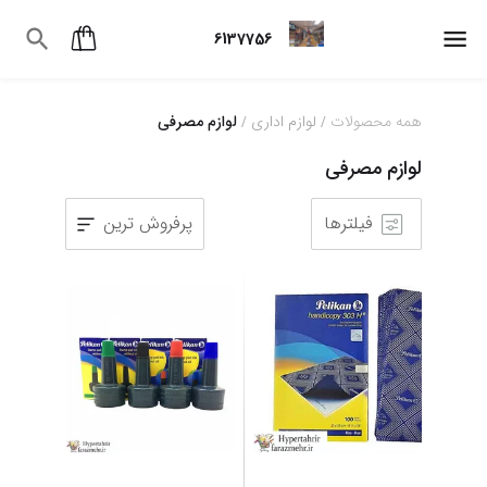
6137756
همه محصولات
لوازم اداری
لوازم مصرفی
/
/
لوازم مصرفی
فیلترها
پرفروش ترین
1
2
3
4
5
6