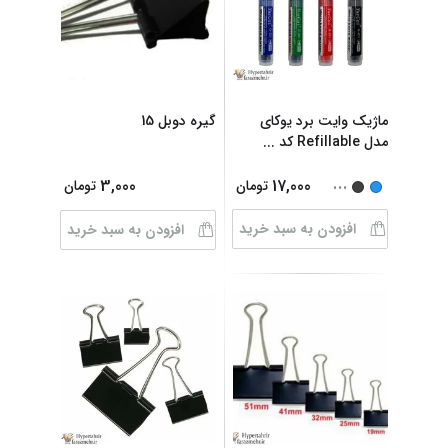
ماژیک وایت برد یوکای
گیره دوبل 15
مدل Refillable کد
...
...
3,000
17,000
تومان
تومان
افزودن به سبد خرید
افزودن به سبد خرید