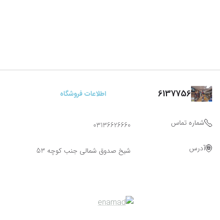
6137756
اطلاعات فروشگاه
شماره تماس
03136626660
آدرس
شیخ صدوق شمالی جنب کوچه 53