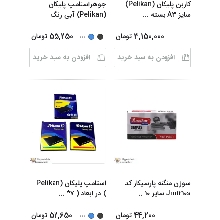
کاربن پلیکان (Pelikan)
جوهراستامپ پلیکان
سایز A3 بسته
...
(Pelikan) آبی رنگ
...
55,250
3,150,000
تومان
تومان
افزودن به سبد خرید
افزودن به سبد خرید
سوزن منگنه پارسیکار کد
استامپ پلیکان (Pelikan
Jm1210s سایز 10
...
) در ابعاد ( 7*
...
...
52,650
44,200
تومان
تومان