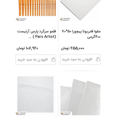
مقوا فابریونا پیچورا 50*70
قلمو سرگرد پارس آرتیست
400گرمی
(Pars Artist )
...
106,920
255,000
تومان
تومان
افزودن به سبد خرید
افزودن به سبد خرید