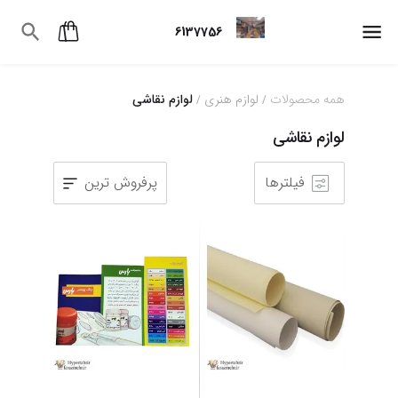
6137756
همه محصولات
لوازم هنری
لوازم نقاشی
/
/
لوازم نقاشی
فیلترها
پرفروش ترین
7
8
9
10
11
12
13
14
15
16
17
18
19
20
21
22
23