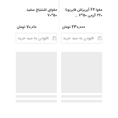
مقوا F4 آیربراش فابریونا
مقوای اشتنباخ سفید
220 گرمی 50*7
...
50*70
70,010
230,000
تومان
تومان
افزودن به سبد خرید
افزودن به سبد خرید