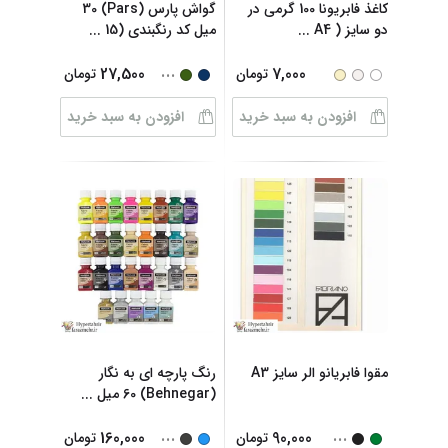
کاغذ فابریونا 100 گرمی در
گواش پارس (Pars) 30
دو سایز ( A4
...
میل کد رنگبندی (15
...
...
27,500
7,000
تومان
تومان
افزودن به سبد خرید
افزودن به سبد خرید
مقوا فابریانو الر سایز A3
رنگ پارچه ای به نگار
(Behnegar) 60 میل
...
...
...
160,000
90,000
تومان
تومان