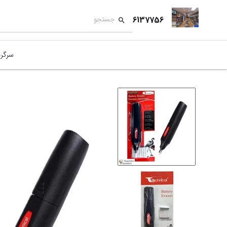
6137756
سرگر
کمک
بازی
بازی
نمای