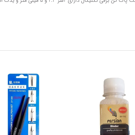
ل دارای 2سر 2.3 و 5 میلی متر و یدک است.