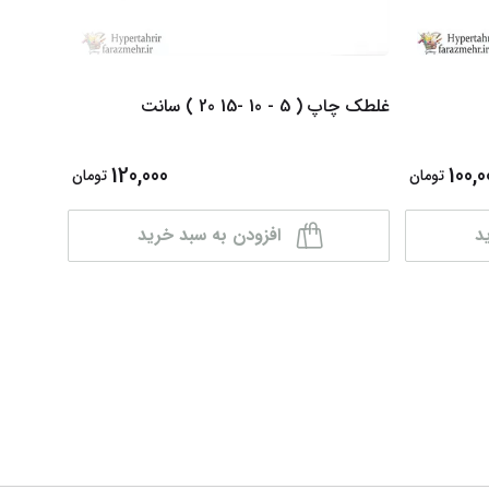
غلطک چاپ ( 5 - 10 -15 20 ) سانت
غلطک چاپ 
120,000
100,0
تومان
تومان
د
افزودن به سبد خرید