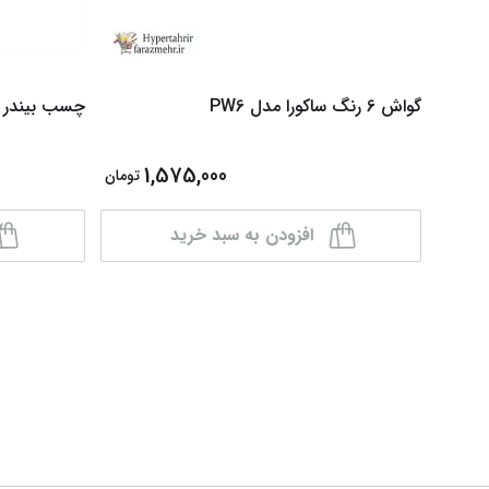
گواش 6 رنگ ساکورا مدل PW6
چسب بیندر پرشی
1,575,000
تومان
افزودن به سبد خرید