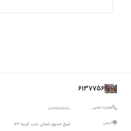
6137756
شماره تماس
03136626660
آدرس
شیخ صدوق شمالی جنب کوچه 53