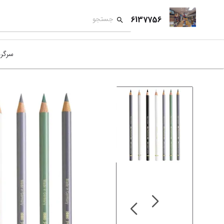
6137756
سرگر
کمک
بازی
بازی
نمای