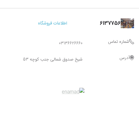
6137756
اطلاعات فروشگاه
شماره تماس
03136626660
آدرس
شیخ صدوق شمالی جنب کوچه 53