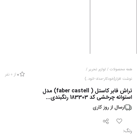
همه محصولات
/
لوازم تحریر
/
از
0
نفر
0
نوشت افزار(خودکار-مداد-اتود..)
تراش فابر کاستل ( faber castell) مدل
استوانه چرخشی کد 183303 رنگبندی...
ارسال از
روز کاری
رنگ
: