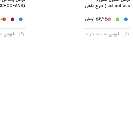
schoolfans ) طرح ماهی
کد FA 92657 رنگبن
...
چرخشی کد FA92651
000
56,250
تومان
افزودن به سبد خرید
افزودن ب