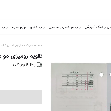
می و کمک آموزشی
لوازم مهندسی و معماری
لوازم هنری
لوازم تحریر
لوازم ا
 آموزشی
مهندسی(ماشین حساب-چراغ مطالعه..)
سایر وسایل هنری
وسایل خوشنویس
سایر
/
/
همه محصولات
لوازم تحریر
تحری
تقویم رومیزی دو سورا
 فکری کودکان
معماری(ماکت-بالسا-فوم برد ...)
لوازم طراحی
سایر(چسب-ذره ب
تخته
ارسال از
روز کاری
 فکری بزرگسال
لوازم نقاشی
کوله-جامدادی-قم
کاغذ
نمایش همه محصولات
فانتزی
دفات
ش همه محصولات
نمایش همه محصولات
کادویی
سرو
لواز
نوشت افزار(خودکا
تحریر(دفتر-یادد
ابزا