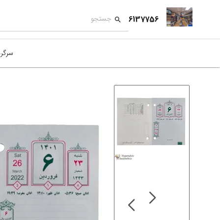
6137756
سرگر
کمک
بازی
بازی
نمای