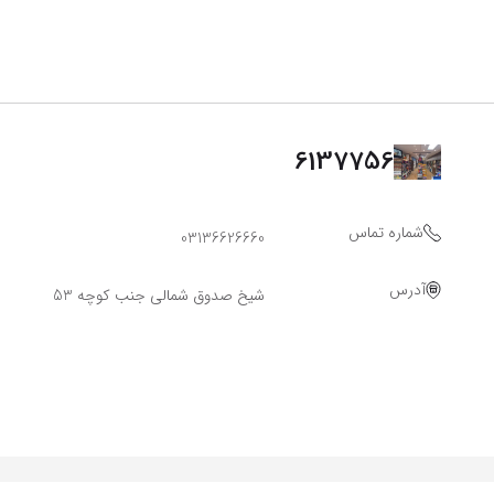
6137756
شماره تماس
03136626660
آدرس
شیخ صدوق شمالی جنب کوچه 53