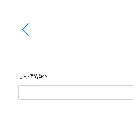
دفتر یادد
A6 ( 90*150 میلی )
47,500
تومان