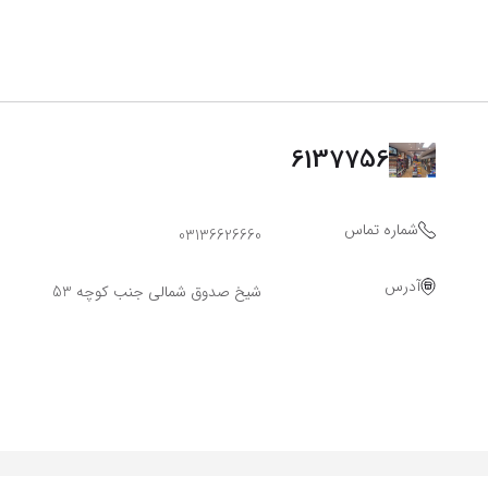
6137756
شماره تماس
03136626660
آدرس
شیخ صدوق شمالی جنب کوچه 53