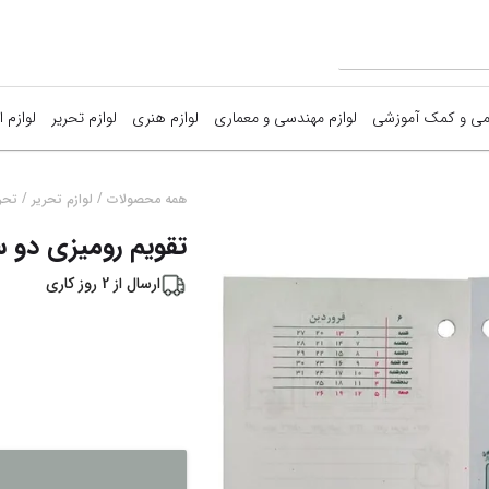
می و کمک آموزشی
لوازم مهندسی و معماری
لوازم هنری
لوازم تحریر
لوازم ا
 آموزشی
مهندسی(ماشین حساب-چراغ مطالعه..)
سایر وسایل هنری
وسایل خوشنویس
سایر
/
/
همه محصولات
لوازم تحریر
تحری
تقویم رومیزی دو سورا
 فکری کودکان
معماری(ماکت-بالسا-فوم برد ...)
لوازم طراحی
سایر(چسب-ذره ب
تخته
ارسال از
2
روز کاری
 فکری بزرگسال
لوازم نقاشی
کوله-جامدادی-قم
کاغذ
نمایش همه محصولات
فانتزی
دفات
ش همه محصولات
نمایش همه محصولات
کادویی
سرو
لواز
نوشت افزار(خودکا
تحریر(دفتر-یادد
ابزا