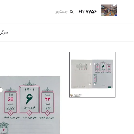
6137756
سرگر
کمک
بازی
بازی
نمای