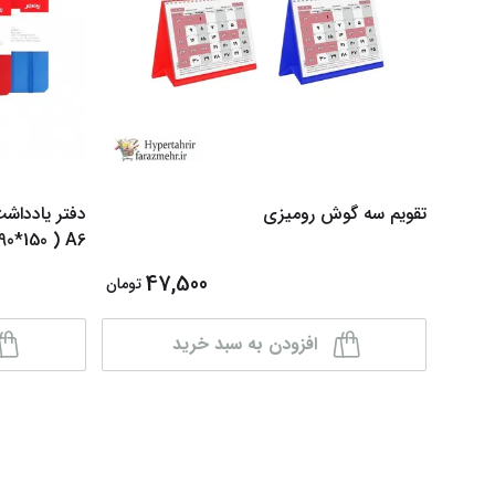
تقویم سه گوش رومیزی
دفتر یادداش
A6 ( 90*150 میلی )
47,500
تومان
افزودن به سبد خرید