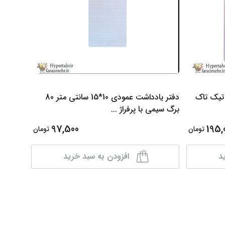
10 برگ SAM مدل تیک تاک
دفتر یادداشت عمودی 10*15 سانتی متر 80
برگ سیمی با پرفراژ
...
97,500
195,
تومان
تومان
د
افزودن به سبد خرید