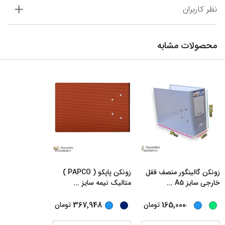
نظر کاربران
محصولات مشابه
زونکن گالینگور منصف ققل
زونکن پاپکو ( PAPCO )
خارجی سایز A5
...
متالیک نیمه سایز
...
...
...
367,948
165,000
تومان
تومان