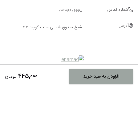
شماره تماس
03136626660
آدرس
شیخ صدوق شمالی جنب کوچه 53
445,000
تومان
افزودن به سبد خرید