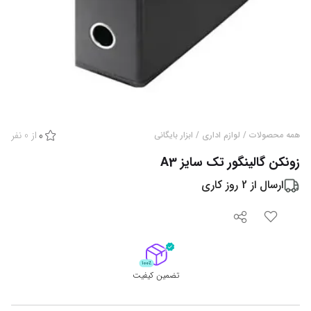
از
0
نفر
همه محصولات
/
لوازم اداری
/
ابزار بایگانی
0
زونکن گالینگور تک سایز A3
ارسال از
2
روز کاری
تضمین کیفیت