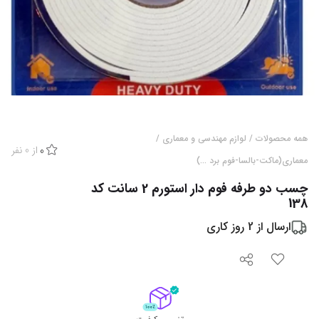
همه محصولات
/
لوازم مهندسی و معماری
/
از
0
نفر
0
معماری(ماکت-بالسا-فوم برد ...)
چسب دو طرفه فوم دار استورم 2 سانت کد
138
ارسال از
2
روز کاری