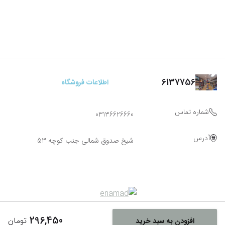
6137756
اطلاعات فروشگاه
شماره تماس
03136626660
آدرس
شیخ صدوق شمالی جنب کوچه 53
296,450
تومان
افزودن به سبد خرید