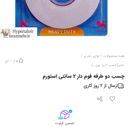
همه محصولات
/
لوازم تحریر
/
از
0
نفر
0
سایر(چسب-ذره بین...)
چسب دو طرفه فوم دار 2 سانتی استورم
ارسال از
2
روز کاری
تضمین کیفیت