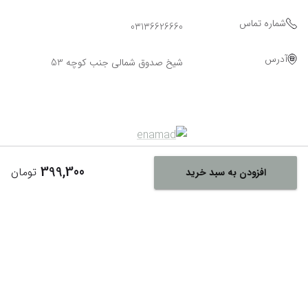
شماره تماس
03136626660
آدرس
شیخ صدوق شمالی جنب کوچه 53
399,300
تومان
افزودن به سبد خرید