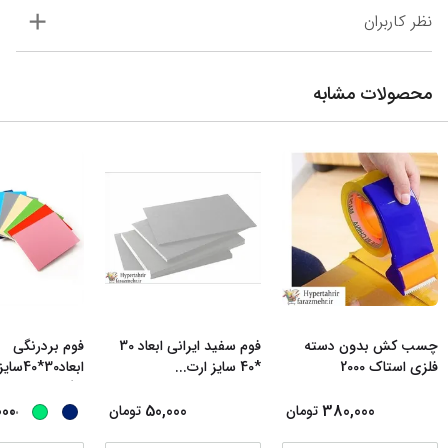
نظر کاربران
محصولات مشابه
چسب کش بدون دسته
فوم سفید ایرانی ابعاد 30
فوم بردرنگی
فلزی استاک 2000
*40 سایز ارت
...
رنگبن
...
...
000
50,000
380,000
تومان
تومان