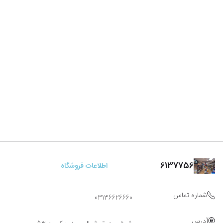
6137756
اطلاعات فروشگاه
شماره تماس
03136626660
آدرس