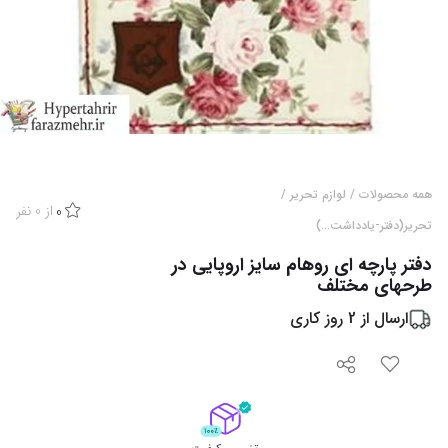
همه محصولات
/
لوازم تحریر
/
از
0
نفر
0
تحریر(دفتر-یادداشت...)
دفتر پارچه ای روهام سایز اروپایی در
طرحهای مختلف
ارسال از
2
روز کاری