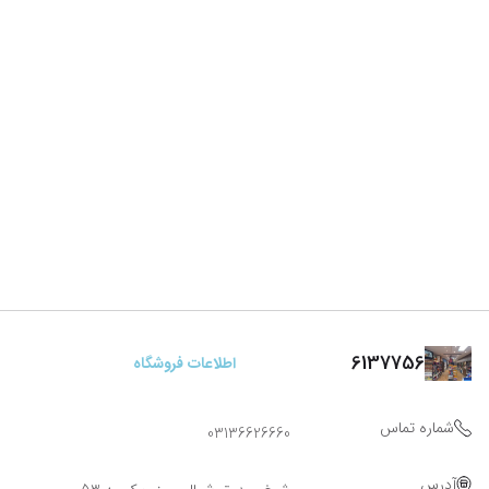
6137756
اطلاعات فروشگاه
شماره تماس
03136626660
آدرس