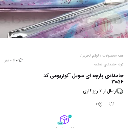
همه محصولات
/
لوازم تحریر
/
از
0
نفر
0
کوله-جامدادی-قمقمه
جامدادی پارچه ای سویل آکواریومی کد
3054
ارسال از
2
روز کاری