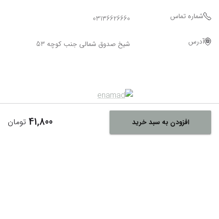
شماره تماس
03136626660
آدرس
شیخ صدوق شمالی جنب کوچه 53
41,800
تومان
افزودن به سبد خرید