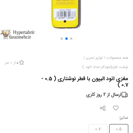
همه محصولات
/
لوازم تحریر
/
از
0
نفر
0
نوشت افزار(خودکار-مداد-اتود..)
مغزی اتود الیپون با قطر نوشتاری ( 0.5 -
0.7 )
ارسال از
2
روز کاری
سایز
:
0.7
0.5