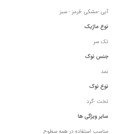
آبی -مشکی -قرمز - سبز
نوع ماژیک
تک سر
جنس نوک
نمد
نوع نوک
تخت -گرد
سایر ویژگی ها
مناسب استفاده در همه سطوح