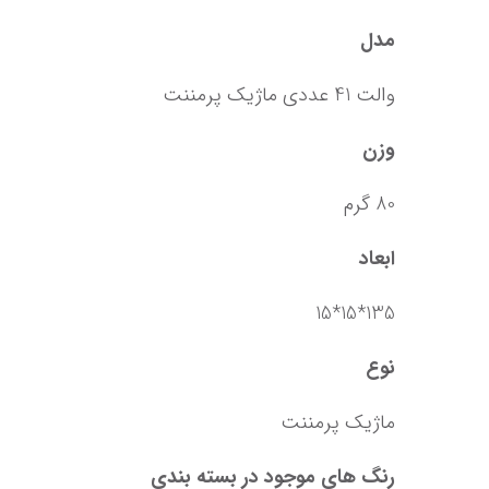
مدل
والت 41 عددی ماژیک پرمننت
وزن
80 گرم
ابعاد
135*15*15
نوع
ماژیک پرمننت
رنگ های موجود در بسته بندی