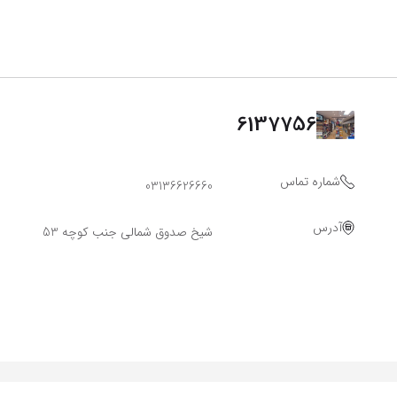
6137756
شماره تماس
03136626660
آدرس
شیخ صدوق شمالی جنب کوچه 53