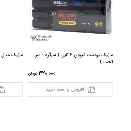
ماژیک پرمننت الیپون 4 تایی ( سرگرد - سر
ماژیک متال ر
تخت )
320,000
تومان
افزودن به سبد خرید