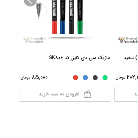
یک متال مارکر لاکسر ( Luxsar ) سفید
ماژیک سی دی کایزر کد SK806
ماژیک و
SK860
85,000
202,
تومان
تومان
د
افزودن به سبد خرید