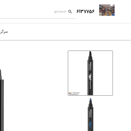
6137756
سرگر
کمک
بازی
بازی
نمای