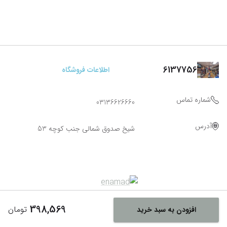
6137756
اطلاعات فروشگاه
شماره تماس
03136626660
آدرس
شیخ صدوق شمالی جنب کوچه 53
398,569
تومان
افزودن به سبد خرید