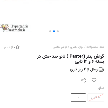
از
0
نفر
همه محصولات
/
لوازم هنری
/
لوازم نقاشی
0
گواش پنتر (Panter ) نانو ضد خش در
بسته 6 و 12 تایی
ارسال از
2
روز کاری
سایز
:
12 تایی
6