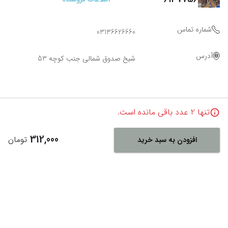
شماره تماس
03136626660
آدرس
شیخ صدوق شمالی جنب کوچه 53
تنها
2
عدد باقی مانده است.
312,000
تومان
افزودن به سبد خرید