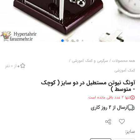
همه محصولات
/
سرگرمی و کمک آموزشی
/
از
0
نفر
0
کمک آموزشی
آونگ نیوتن مستطیل در دو سایز ( کوچک
- متوسط )
تنها
2
عدد باقی مانده است.
ارسال از
2
روز کاری
سایز
: