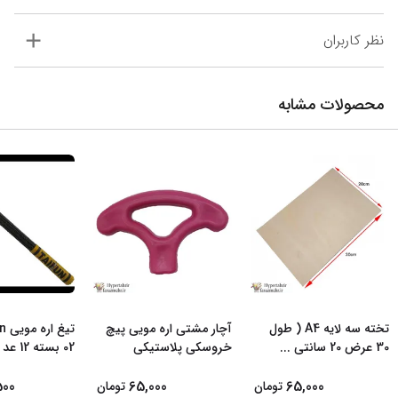
نظر کاربران
محصولات مشابه
تخته سه لایه A4 ( طول
آچار مشتی اره مویی پیچ
30 عرض 20 سانتی‌
...
خروسکی پلاستیکی
02 بسته 12 عد
500
65,000
65,000
تومان
تومان