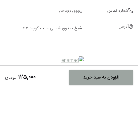
شماره تماس
03136626660
آدرس
شیخ صدوق شمالی جنب کوچه 53
125,000
تومان
افزودن به سبد خرید