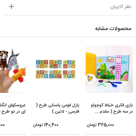
نظر کاربران
محصولات مشابه
بازی فکری خیاط کوچولو
پازل فومی پاستلی طرح (
عروسکهای انگش
در سه طرح ( مقدم
...
فارسی - لاتین )
ای در دو طرح 
000
140,400
325,000
تومان
تومان