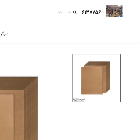
6137756
سرگر
کمک
بازی
بازی
نمای