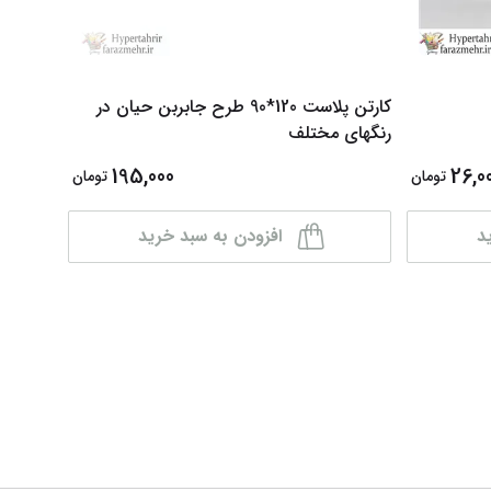
کارتن پلاست 120*90 طرح جابربن حیان در
رنگهای مختلف
(مشکی- 
195,000
26,0
تومان
تومان
د
افزودن به سبد خرید