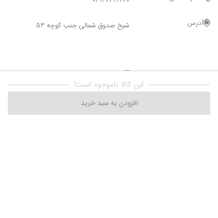
03136626660
آدرس
شیخ صدوق شمالی جنب کوچه 53
این کالا ناموجود است!
افزودن به سبد خرید
Powered By