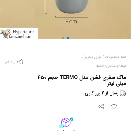
همه محصولات
/
لوازم تحریر
/
از
0
نفر
0
کوله-جامدادی-قمقمه
ماگ سفری فشن مدل TERMO حجم 450
میلی لیتر
ارسال از
2
روز کاری