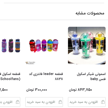
محصولات مشابه
اسموتی شیکر اسکول
قمقمه leader فانتزی کد
قمقمه اسکول 
فنس baby
8838
(Schoolfans ) سلیکونی
...
7,500
300,000
843,750
تومان
تومان
افزودن به سبد خرید
افزودن به سبد خرید
افزودن ب