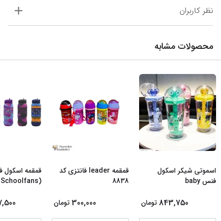
نظر کاربران
محصولات مشابه
اسموتی شیکر اسکول
قمقمه leader فانتزی کد
قمقمه اسکول 
فنس baby
8838
(Schoolfans ) سلیکونی
...
7,500
300,000
843,750
تومان
تومان