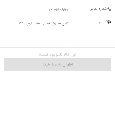
شماره تماس
03136626660
آدرس
شیخ صدوق شمالی جنب کوچه 53
این کالا ناموجود است!
افزودن به سبد خرید