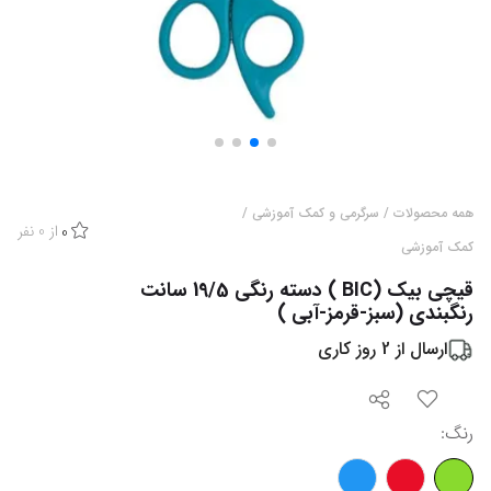
همه محصولات
/
سرگرمی و کمک آموزشی
/
از
0
نفر
0
کمک آموزشی
قیچی بیک (BIC ) دسته رنگی 19/5 سانت
رنگبندی (سبز-قرمز-آبی )
ارسال از
2
روز کاری
رنگ
: