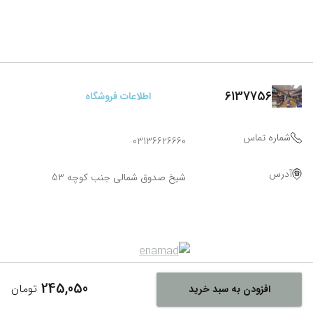
6137756
اطلاعات فروشگاه
شماره تماس
03136626660
آدرس
شیخ صدوق شمالی جنب کوچه 53
245,050
تومان
افزودن به سبد خرید