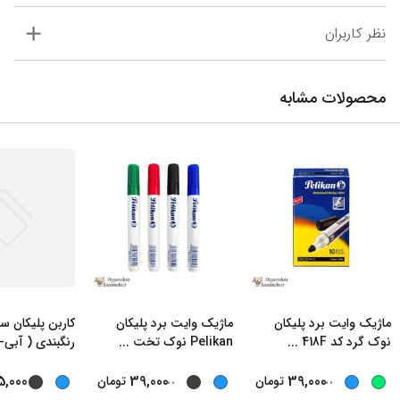
نظر کاربران
محصولات مشابه
ماژیک وایت برد پلیکان
ماژیک وایت برد پلیکان
نوک گرد کد 418F
...
Pelikan نوک تخت
...
رنگبندی ( آبی
...
...
5,000
39,000
39,000
تومان
تومان