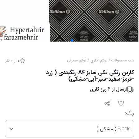
از
0
نفر
همه محصولات
/
لوازم اداری
/
لوازم مصرفی
0
کاربن رنگی تکی سایز A4 رنگبندی ( زرد
-قرمز-سفید-سبز-آبی-مشکی)
ارسال از
2
روز کاری
رنگ
:
Black ( مشکی )