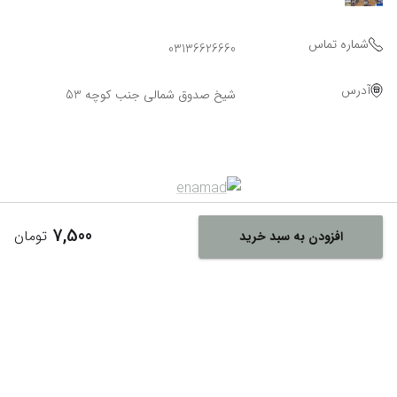
شماره تماس
03136626660
آدرس
شیخ صدوق شمالی جنب کوچه 53
7,500
تومان
افزودن به سبد خرید