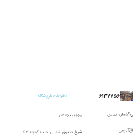
6137756
اطلاعات فروشگاه
شماره تماس
03136626660
آدرس
شیخ صدوق شمالی جنب کوچه 53