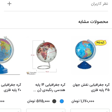
نظر کاربران
محصولات مشابه
کره جغرافیایی نقش جهان
کره جغرافیایی 14 پایه
کره جغرافیایی
35 پایه فلزی
هندسی رنگبندی (ن
...
20 پایه فلزی
...
000
575,000
1,170,000
تومان
تومان