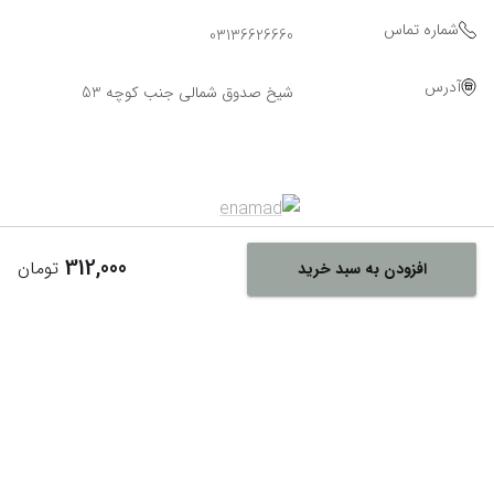
شماره تماس
03136626660
آدرس
شیخ صدوق شمالی جنب کوچه 53
312,000
تومان
افزودن به سبد خرید