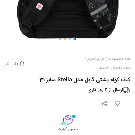
همه محصولات
/
لوازم تحریر
/
از
0
نفر
0
کوله-جامدادی-قمقمه
کیف کوله پشتی گابل مدل Stella سایز 31
ارسال از
2
روز کاری
تضمین کیفیت