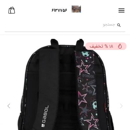
6137756
تخفیف
%
18