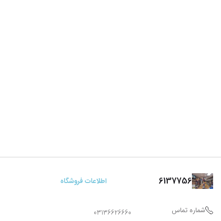
6137756
اطلاعات فروشگاه
شماره تماس
03136626660