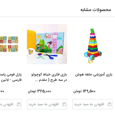
محصولات مشابه
بازی آموزشی حلقه هوش
بازی فکری خیاط کوچولو
پازل فومی پاس
در سه طرح ( مقدم
...
فارسی - لاتین 
400
325,000
149,500
تومان
تومان
افزودن به سبد خرید
افزودن به سبد خرید
افزودن ب