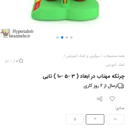
همه محصولات
/
سرگرمی و کمک آموزشی
/
از
0
نفر
0
کمک آموزشی
چرتکه مهتاب در ابعاد ( 3 -5 -10 ) تایی
ارسال از
2
روز کاری
سایز
:
5
3
10