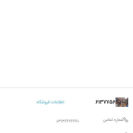
6137756
اطلاعات فروشگاه
شماره تماس
03136626660