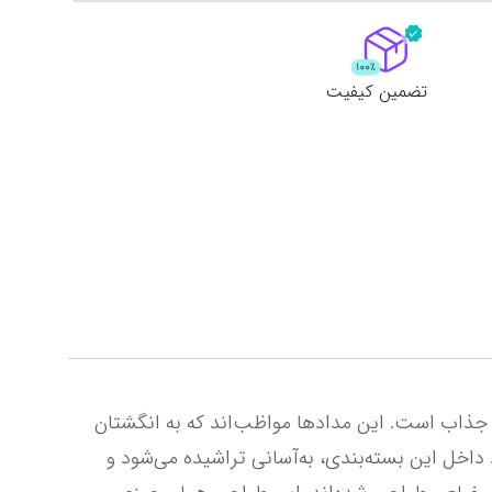
لات
ش همه محصولات
تضمین کیفیت
رنگ‌های دوست‌داشتنی مدادرنگی 36 رنگ «کوییلو» (Quilo) نه‌‎‌تنها برای کودکان، بلکه برای بسیاری از بزرگسالان هم جذاب است. این مدادها مواظب‌اند که به انگشتان 
دست آسیب زیادی نرسد. با مدادرنگی کوییلو، کودک قادر است بدون ازدست‌دادن تمرکزش نقاشی کند. هر 36 مداد داخل این بسته‌بندی، به‌آسانی تراشیده می‌شود و 