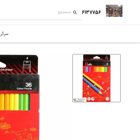
6137756
سرگر
کمک
بازی
بازی
نمای