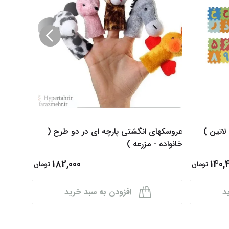
لاتین )
عروسکهای انگشتی پارچه ای در دو طرح (
لگو ریز س
خانواده - مزرعه )
182,000
140,
تومان
تومان
د
افزودن به سبد خرید