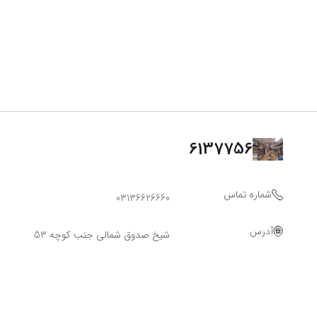
6137756
شماره تماس
03136626660
آدرس
شیخ صدوق شمالی جنب کوچه 53