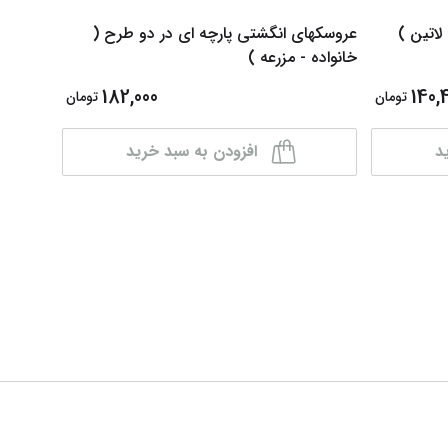
لاتین )
عروسکهای انگشتی پارچه ای در دو طرح (
لگو ریز س
خانواده - مزرعه )
182,000
140,
تومان
تومان
د
افزودن به سبد خرید