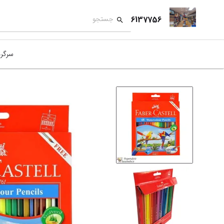
6137756
سرگر
کمک
بازی
بازی
نمای