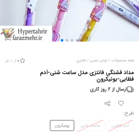
از
0
نفر
همه محصولات
/
لوازم تحریر
/
فانتزی
0
مداد فشنگی فانتزی مدل ساعت شنی-آدم
فظایی-یونیکرون
ارسال از
2
روز کاری
طرح
:
آدم فظایی
ساعت شنی
یونیکرون