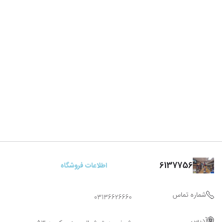
6137756
اطلاعات فروشگاه
شماره تماس
03136626660
آدرس