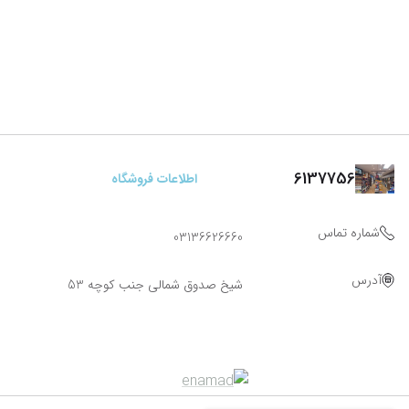
6137756
اطلاعات فروشگاه
شماره تماس
03136626660
آدرس
شیخ صدوق شمالی جنب کوچه 53