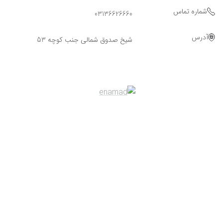
شماره تماس
03136626660
آدرس
شیخ صدوق شمالی جنب کوچه 53