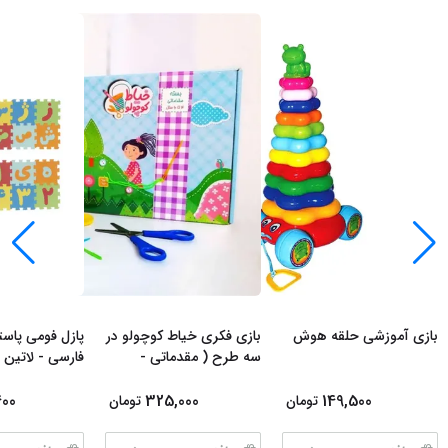
بازی آموزشی حلقه هوش
بازی فکری خیاط کوچولو در
پازل فومی پاس
سه طرح ( مقدماتی -
فارسی - لاتین 
شماره 1 - شمار
...
400
325,000
149,500
تومان
تومان