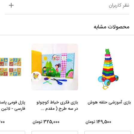
نظر کاربران
محصولات مشابه
بازی آموزشی حلقه هوش
بازی فکری خیاط کوچولو
پازل فومی پاس
در سه طرح ( مقدم
...
فارسی - لاتین 
400
325,000
149,500
تومان
تومان