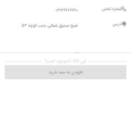
شماره تماس
03136626660
آدرس
شیخ صدوق شمالی جنب کوچه 53
این کالا ناموجود است!
افزودن به سبد خرید