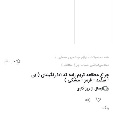
همه محصولات
/
لوازم مهندسی و معماری
/
از
0
نفر
0
مهندسی(ماشین حساب-چراغ مطالعه..)
چراغ مطالعه کریم زاده کد 101 رنگبندی (آبی
- سفید - قرمز - مشکی )
ارسال از
روز کاری
رنگ
: