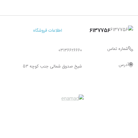
6137756
اطلاعات فروشگاه
شماره تماس
03136626660
آدرس
شیخ صدوق شمالی جنب کوچه 53