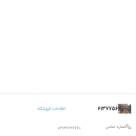
6137756
اطلاعات فروشگاه
شماره تماس
03136626660