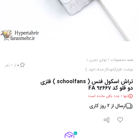
همه محصولات
/
لوازم تحریر
/
از
0
نفر
0
نوشت افزار(خودکار-مداد-اتود..)
تراش اسکول فنس ( schoolfans ) فلزی
دو قلو کد FA 92667
تنها
1
عدد باقی مانده است.
ارسال از
2
روز کاری