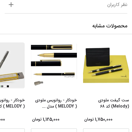
نظر کاربران
محصولات مشابه
ست گیفت ملودی
خودکار - روانویس ملودی
خودکار - روان
(Melody) کد 68
( MELODY ) مدل
...
( MELODY ) کد 7
000
1,125,000
1,750,000
تومان
تومان