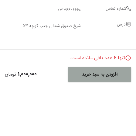
شماره تماس
03136626660
آدرس
شیخ صدوق شمالی جنب کوچه 53
تنها
4
عدد باقی مانده است.
1,000,000
تومان
افزودن به سبد خرید