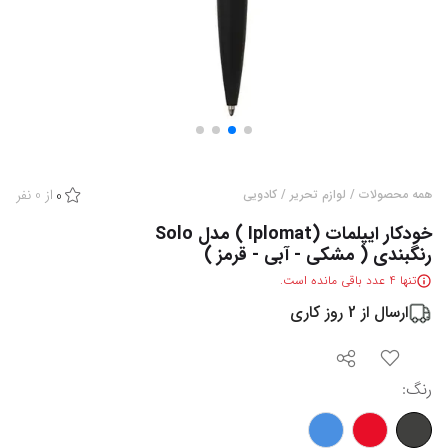
از
0
نفر
همه محصولات
/
لوازم تحریر
/
کادویی
0
خودکار ایپلمات (Iplomat ) مدل Solo
رنگبندی ( مشکی - آبی - قرمز )
تنها
4
عدد باقی مانده است.
ارسال از
2
روز کاری
رنگ
: