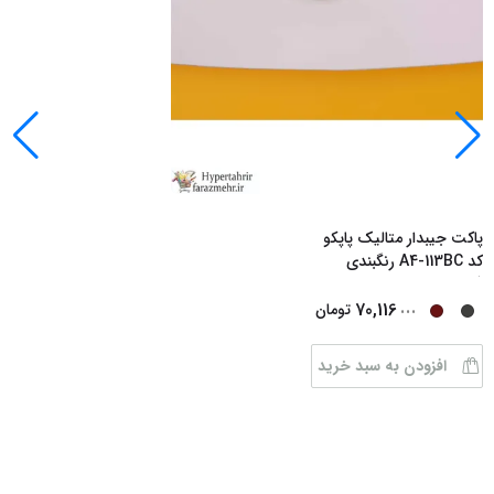
پاکت جیبدار متالیک پاپکو
کد A4-113BC رنگبندی
(مشکی-قرمز-م
...
...
70,116
تومان
افزودن به سبد خرید