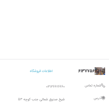
6137756
اطلاعات فروشگاه
شماره تماس
03136626660
آدرس
شیخ صدوق شمالی جنب کوچه 53