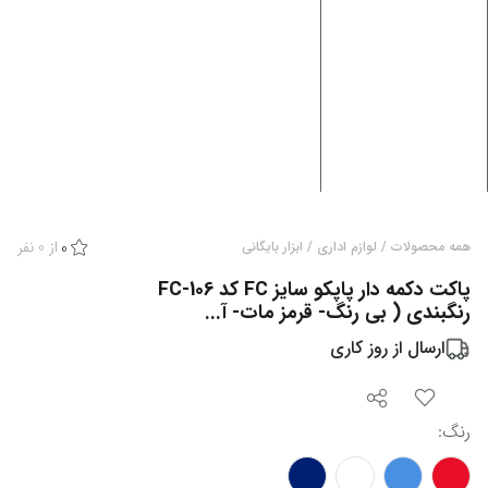
از
0
نفر
همه محصولات
/
لوازم اداری
/
ابزار بایگانی
0
پاکت دکمه دار پاپکو سایز FC کد FC-106
رنگبندی ( بی رنگ- قرمز مات- آ...
ارسال از
روز کاری
رنگ
: