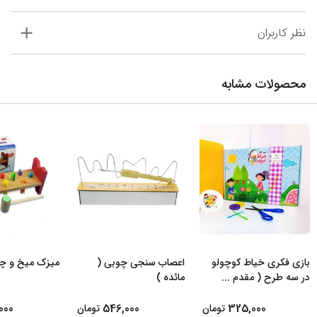
نظر کاربران
محصولات مشابه
بازی فکری خیاط کوچولو
اعصاب سنجی چوبی (
میزک میخ و 
در سه طرح ( مقدم
...
مائده )
000
546,000
325,000
تومان
تومان