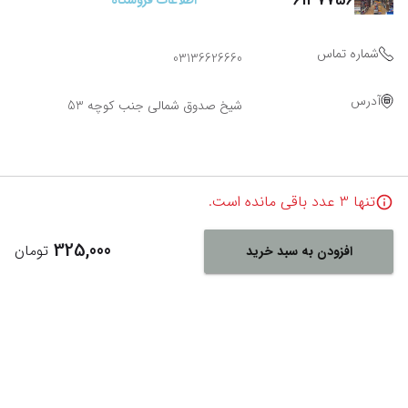
اطلاعات فروشگاه
شماره تماس
03136626660
آدرس
شیخ صدوق شمالی جنب کوچه 53
تنها
3
عدد باقی مانده است.
325,000
تومان
افزودن به سبد خرید