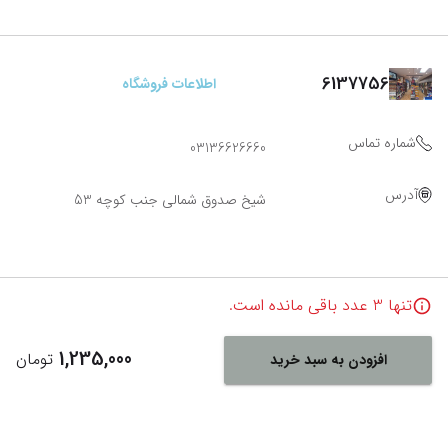
6137756
اطلاعات فروشگاه
شماره تماس
03136626660
آدرس
شیخ صدوق شمالی جنب کوچه 53
تنها
3
عدد باقی مانده است.
1,235,000
تومان
افزودن به سبد خرید