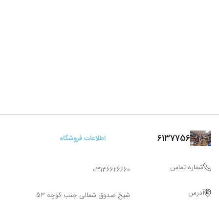
6137756
اطلاعات فروشگاه
شماره تماس
03136626660
آدرس
شیخ صدوق شمالی جنب کوچه 53