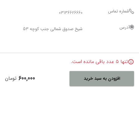
شماره تماس
03136626660
آدرس
شیخ صدوق شمالی جنب کوچه 53
تنها
5
عدد باقی مانده است.
600,000
تومان
افزودن به سبد خرید