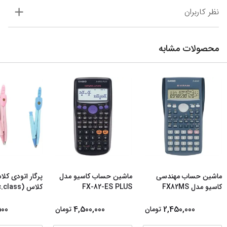
نظر کاربران
محصولات مشابه
ماشین حساب مهندسی
ماشین حساب کاسیو مدل
پرگار اتودی ک
کاسیو مدل FX82MS
FX-82-ES PLUS
کلاس (c.class) م
500
4,500,000
2,450,000
تومان
تومان