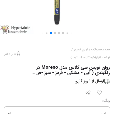
همه محصولات
/
لوازم تحریر
/
از
0
نفر
0
نوشت افزار(خودکار-مداد-اتود..)
روان نویس سی کلاس مدل Moreno در
رنگبندی ( آبی - مشکی - قرمز - سبز -ص...
ارسال از
1
روز کاری
رنگ
:
آبی