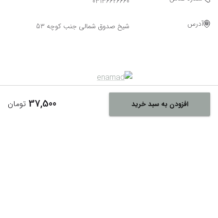
03136626660
آدرس
شیخ صدوق شمالی جنب کوچه 53
37,500
تومان
افزودن به سبد خرید
Powered By