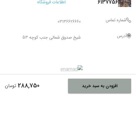
6137756
اطلاعات فروشگاه
شماره تماس
03136626660
آدرس
شیخ صدوق شمالی جنب کوچه 53
288,750
تومان
افزودن به سبد خرید