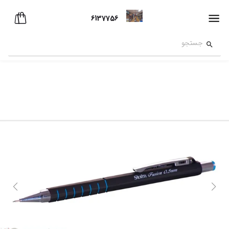
6137756