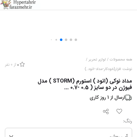
همه محصولات
/
لوازم تحریر
/
از
0
نفر
0
نوشت افزار(خودکار-مداد-اتود..)
مداد نوکی (اتود ) استورم (STORM ) مدل
فیوژن در دو سایز ( 0.5 -0.7 ...
ارسال از
1
روز کاری
رنگ
:
آبی روشن