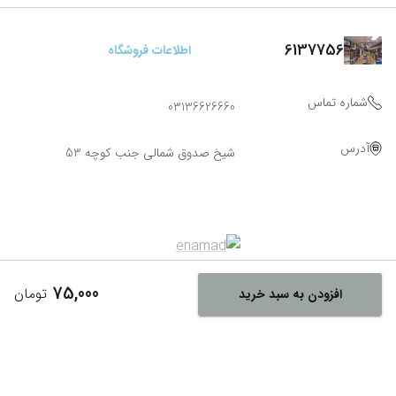
6137756
اطلاعات فروشگاه
شماره تماس
03136626660
آدرس
شیخ صدوق شمالی جنب کوچه 53
75,000
تومان
افزودن به سبد خرید